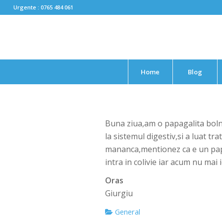
Urgente : 0765 484 061
Home
Blog
Buna ziua,am o papagalita bolna
la sistemul digestiv,si a luat tr
mananca,mentionez ca e un papag
intra in colivie iar acum nu mai 
Oras
Giurgiu
General