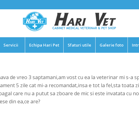
Servicii
Echipa Hari Pet
Sfaturi utile
Galerie foto
Int
va de vreo 3 saptamani,am vost cu ea la veterinar mi s-a sp
atament 5 zile cat mi-a recomandat,insa e tot la fel,sta toata
al care nu a putut sa zboare de mic si este invatata cu noi
iese din ea,ce are?