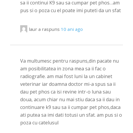
sa ii continui K9 sau sa cumpar pet phos…am
pus si o poza cu el poate imi puteti da un sfat
laur
a raspuns
10 ani ago
Va multumesc pentru raspuns,din pacate nu
am posibilitatea in zona mea sa ii fac o
radiografie. am mai fost luni la un cabinet
veterinar iar doamna doctor mi-a spus sa ii
dau pet phos ca isi revine intr-o luna sau
doua, acum chiar nu mai stiu daca sa ii dau in
continuare k9 sau sa ii cumpar pet phos,daca
ati putea sa imi dati totusi un sfat. am pus si o
poza cu catelusul