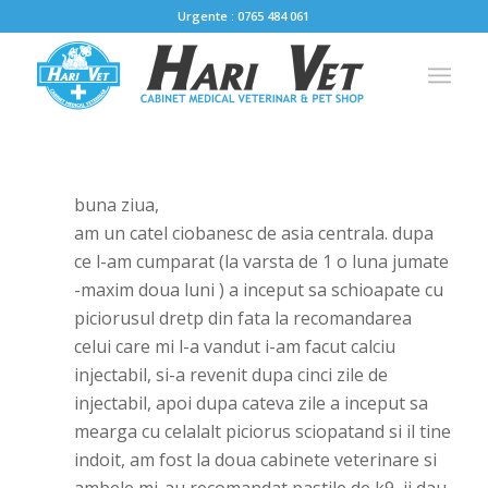
Urgente : 0765 484 061
buna ziua,
am un catel ciobanesc de asia centrala. dupa
ce l-am cumparat (la varsta de 1 o luna jumate
-maxim doua luni ) a inceput sa schioapate cu
piciorusul dretp din fata la recomandarea
celui care mi l-a vandut i-am facut calciu
injectabil, si-a revenit dupa cinci zile de
injectabil, apoi dupa cateva zile a inceput sa
mearga cu celalalt piciorus sciopatand si il tine
indoit, am fost la doua cabinete veterinare si