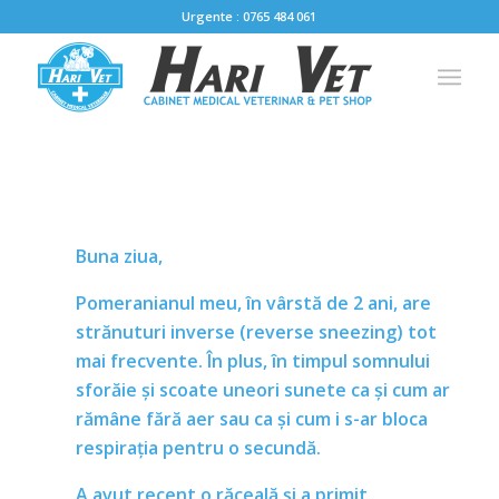
Urgente : 0765 484 061
Buna ziua,
Pomeranianul meu, în vârstă de 2 ani, are
strănuturi inverse (reverse sneezing) tot
mai frecvente. În plus, în timpul somnului
sforăie și scoate uneori sunete ca și cum ar
rămâne fără aer sau ca și cum i s-ar bloca
respirația pentru o secundă.
A avut recent o răceală și a primit