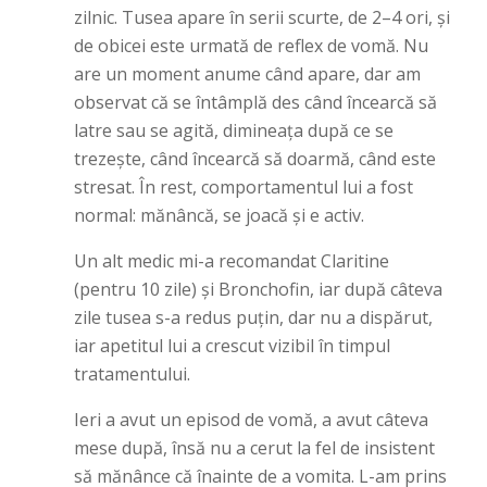
zilnic. Tusea apare în serii scurte, de 2–4 ori, și
de obicei este urmată de reflex de vomă. Nu
are un moment anume când apare, dar am
observat că se întâmplă des când încearcă să
latre sau se agită, dimineața după ce se
trezește, când încearcă să doarmă, când este
stresat. În rest, comportamentul lui a fost
normal: mănâncă, se joacă și e activ.
Un alt medic mi-a recomandat Claritine
(pentru 10 zile) și Bronchofin, iar după câteva
zile tusea s-a redus puțin, dar nu a dispărut,
iar apetitul lui a crescut vizibil în timpul
tratamentului.
Ieri a avut un episod de vomă, a avut câteva
mese după, însă nu a cerut la fel de insistent
să mănânce că înainte de a vomita. L-am prins