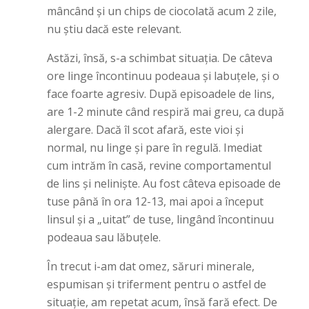
mâncând și un chips de ciocolată acum 2 zile,
nu știu dacă este relevant.
Astăzi, însă, s-a schimbat situația. De câteva
ore linge încontinuu podeaua și labuțele, și o
face foarte agresiv. După episoadele de lins,
are 1-2 minute când respiră mai greu, ca după
alergare. Dacă îl scot afară, este vioi și
normal, nu linge și pare în regulă. Imediat
cum intrăm în casă, revine comportamentul
de lins și neliniște. Au fost câteva episoade de
tuse până în ora 12-13, mai apoi a început
linsul și a „uitat” de tuse, lingând încontinuu
podeaua sau lăbuțele.
În trecut i-am dat omez, săruri minerale,
espumisan și triferment pentru o astfel de
situație, am repetat acum, însă fară efect. De