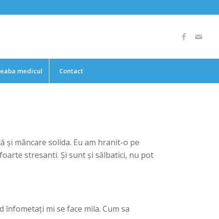
reaba medicul
Contact
ncă și mâncare solida. Eu am hranit-o pe
arte stresanti. Și sunt și sălbatici, nu pot
ad înfometați mi se face mila. Cum sa