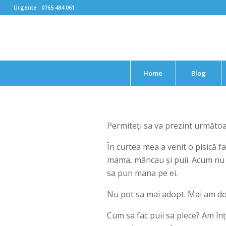
Urgente : 0765 484 061
Home
Blog
Permiteți sa va prezint următoa
În curtea mea a venit o pisică f
mama, mâncau și puii. Acum nu ma
sa pun mana pe ei.
Nu pot sa mai adopt. Mai am doi
Cum sa fac puii sa plece? Am înț