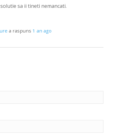
olutie sa ii tineti nemancati.
pure
a raspuns
1 an ago