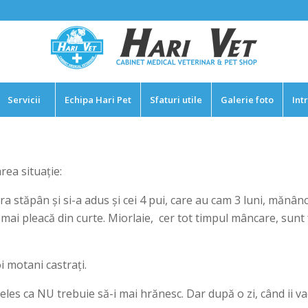
Servicii
Echipa Hari Pet
Sfaturi utile
Galerie foto
Int
rea situație:
ara stăpân și si-a adus și cei 4 pui, care au cam 3 luni, mănâ
i pleacă din curte. Miorlaie, cer tot timpul mâncare, sunt fo
 motani castrați.
eles ca NU trebuie să-i mai hrănesc. Dar după o zi, când ii v