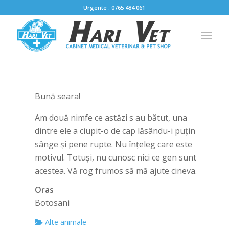
Urgente : 0765 484 061
Bună seara!
Am două nimfe ce astăzi s au bătut, una
dintre ele a ciupit-o de cap lăsându-i puțin
sânge și pene rupte. Nu înțeleg care este
motivul. Totuși, nu cunosc nici ce gen sunt
acestea. Vă rog frumos să mă ajute cineva.
Oras
Botosani
Alte animale