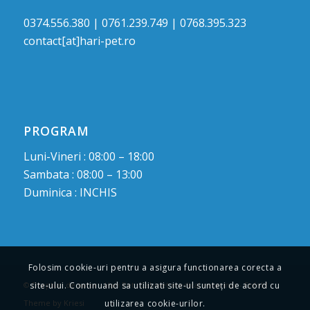
0374.556.380 | 0761.239.749 | 0768.395.323
contact[at]hari-pet.ro
PROGRAM
Luni-Vineri : 08:00 – 18:00
Sambata : 08:00 – 13:00
Duminica : INCHIS
Folosim cookie-uri pentru a asigura functionarea corecta a
site-ului. Continuand sa utilizati site-ul sunteți de acord cu
© Drepturi de autor -
Hari Pet : Cabinet medical veterinar
-
Enfold
utilizarea cookie-urilor.
Theme by Kriesi