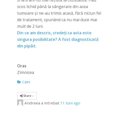
si la 8 ani nu mai rezistă la citostatice. I-au
scos lichid până la sângerare din acea
tumoare și ne-au trimis acasă, fără niciun fel
de tratament, spunând ca nu mai duce mai
mult de 2 luni.
Din ce am descris, credeți ca asta este
singura posibilitate? A fost diagnosticată
din pipăit.
Oras
Zimnicea
Caini
Share
Andreea
a intrebat
11 luni ago