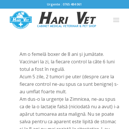
Urgente : 0765 484 061
Am o femelă boxer de 8 ani și jumătate.
Vaccinari la zi, la fiecare control la câte 6 luni
totul a fost în regulă.
Acum 5 zile, 2 tumori pe uter (despre care la
fiecare control ne-au spus ca sunt benigne) s-
au umflat foarte mult.
Am dus-o la urgențe la Zimnicea, ne-au spus
ca de la o lactație falsă (niciodată nu a avut) i-a
apărut tumoarea asta malignă. Nu se poate
salva pentru ca aparent este lipită de stomac