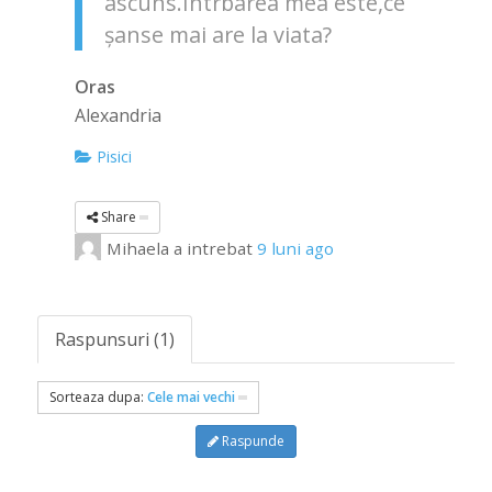
ascuns.Intrbarea mea este,ce
șanse mai are la viata?
Oras
Alexandria
Pisici
Share
Mihaela
a intrebat
9 luni ago
Raspunsuri (1)
Sorteaza dupa:
Cele mai vechi
Raspunde