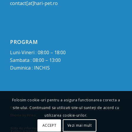
contact[at]hari-pet.ro
PROGRAM
Luni-Vineri : 08:00 – 18:00
Sambata : 08:00 – 13:00
Duminica : INCHIS
Folosim cookie-uri pentru a asigura functionarea corecta a
© Drepturi de autor -
Hari Pet : Cabinet medical veterinar
-
Enfold
site-ului. Continuand sa utilizati site-ul sunteți de acord cu
Theme by Kriesi
utilizarea cookie-urilor.
ACCEPT
Vezi mai mult
Nota de informare privind cookie
Politici si termeni de confidentialitate