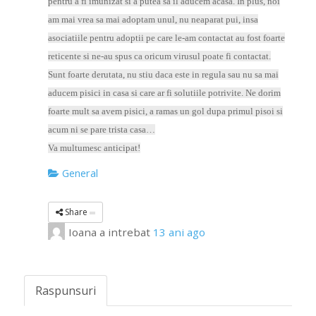
pentru a fi imunizat si a putea sa il aducem acasa. In plus, noi
am mai vrea sa mai adoptam unul, nu neaparat pui, insa
asociatiile pentru adoptii pe care le-am contactat au fost foarte
reticente si ne-au spus ca oricum virusul poate fi contactat.
Sunt foarte derutata, nu stiu daca este in regula sau nu sa mai
aducem pisici in casa si care ar fi solutiile potrivite. Ne dorim
foarte mult sa avem pisici, a ramas un gol dupa primul pisoi si
acum ni se pare trista casa…
Va multumesc anticipat!
General
Share
Ioana
a intrebat
13 ani ago
Raspunsuri