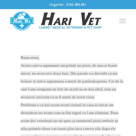
Urgente : 0765 484 061
Buna seara,
Acum cateva saptamani am primit un pisoi, de rasa si foarte
micut, nu avea nici doua luni. Din pacate s-a dovedit ca era
bolnav si intr-o saptamana a murit de panleukopenia. Cei de la
care l-am cumparat au fost de acord sa ne dea altul, insa nu
recunosc nicicum ca ar fi murit de acest virus.
Problema e ca noi acum avem virusul in casa si oricat am
dezinfecta nu avem cum sa fim siguri ca l-am eliminat. Pana
acum doi veterinari ne-au spus ca urmatorul pisoi trebuie sa
aiba primele doua vaccinuri plus inca cateva zile dupa ele