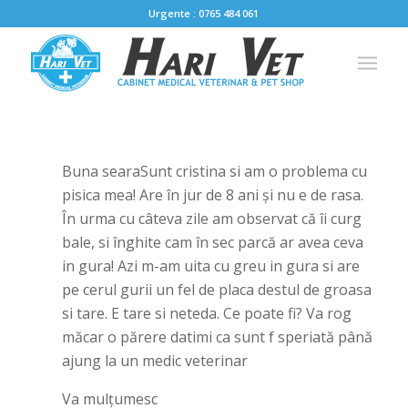
Urgente : 0765 484 061
Buna searaSunt cristina si am o problema cu
pisica mea! Are în jur de 8 ani și nu e de rasa.
În urma cu câteva zile am observat că îi curg
bale, si înghite cam în sec parcă ar avea ceva
in gura! Azi m-am uita cu greu in gura si are
pe cerul gurii un fel de placa destul de groasa
si tare. E tare si neteda. Ce poate fi? Va rog
măcar o părere datimi ca sunt f speriată până
ajung la un medic veterinar
Va mulțumesc