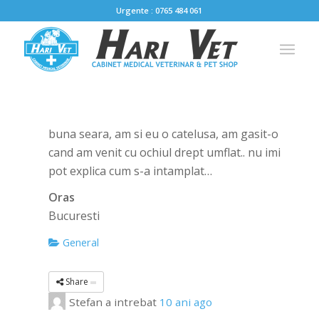
Urgente : 0765 484 061
buna seara, am si eu o catelusa, am gasit-o
cand am venit cu ochiul drept umflat.. nu imi
pot explica cum s-a intamplat…
Oras
Bucuresti
General
Share
Stefan
a intrebat
10 ani ago