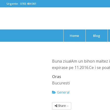
Urgente : 0765 484 061
Home
Blog
Buna ziua!Am un bihon maltez in 
expirase pe 11.2016.Ce i se poa
Oras
Bucuresti
General
Share