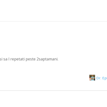
usi sa l repetati peste 2saptamani.
Dr. E