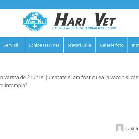
Servicii
Echipa Hari Pet
Sfaturi utile
Galerie foto
Int
varsta de 2 luni si jumatate si am fost cu ea la vaccin si c
te intampla?
Iulia
a