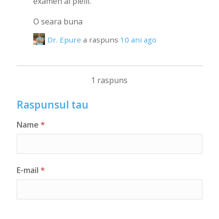
examen al pielii.
O seara buna
Dr. Epure
a raspuns
10 ani ago
1 raspuns
Raspunsul tau
Name
*
E-mail
*