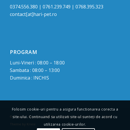
0374.556.380 | 0761.239.749 | 0768.395.323
contact[at]hari-pet.ro
PROGRAM
Luni-Vineri : 08:00 – 18:00
Sambata : 08:00 – 13:00
Duminica : INCHIS
Folosim cookie-uri pentru a asigura functionarea corecta a
site-ului. Continuand sa utilizati site-ul sunteți de acord cu
© Drepturi de autor -
Hari Pet : Cabinet medical veterinar
-
Enfold
utilizarea cookie-urilor.
Theme by Kriesi