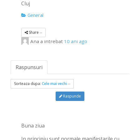
Cluj
General
Share
Ana
a intrebat
10 ani ago
Raspunsuri
Sorteaza dupa:
Cele mai vechi
Raspunde
Buna ziua
In principiu sunt normale manifestarile cu