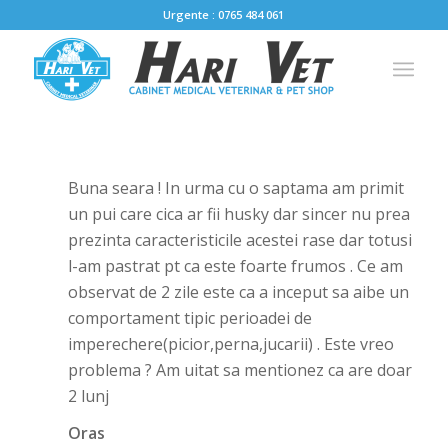
Urgente : 0765 484 061
Buna seara ! In urma cu o saptama am primit
un pui care cica ar fii husky dar sincer nu prea
prezinta caracteristicile acestei rase dar totusi
l-am pastrat pt ca este foarte frumos . Ce am
observat de 2 zile este ca a inceput sa aibe un
comportament tipic perioadei de
imperechere(picior,perna,jucarii) . Este vreo
problema ? Am uitat sa mentionez ca are doar
2 lunj
Oras