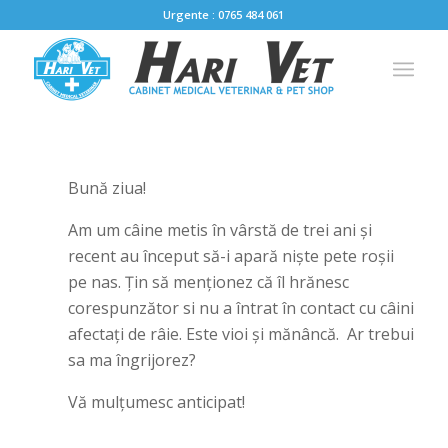
Urgente : 0765 484 061
Bună ziua!
Am um câine metis în vârstă de trei ani și
recent au început să-i apară niște pete roșii
pe nas. Țin să menționez că îl hrănesc
corespunzător si nu a întrat în contact cu câini
afectați de râie. Este vioi și mănâncă. Ar trebui
sa ma îngrijorez?
Vă mulțumesc anticipat!