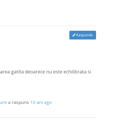
Raspunde
rea gatita deoarece nu este echilibrata si
pure
a raspuns
10 ani ago