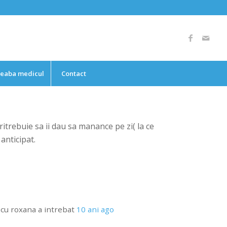
reaba medicul
Contact
itrebuie sa ii dau sa manance pe zi( la ce
anticipat.
cu roxana
a intrebat
10 ani ago