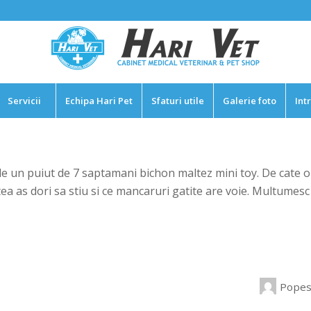
Servicii
Echipa Hari Pet
Sfaturi utile
Galerie foto
Int
le un puiut de 7 saptamani bichon maltez mini toy. De cate or
tea as dori sa stiu si ce mancaruri gatite are voie. Multumesc 
Popes