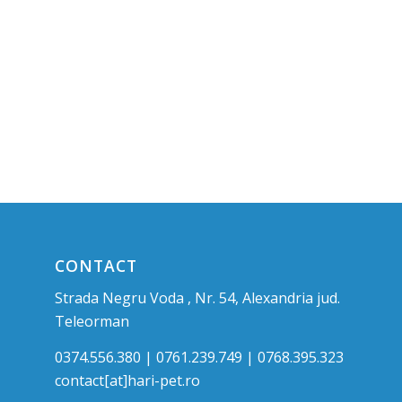
CONTACT
Strada Negru Voda , Nr. 54, Alexandria jud.
Teleorman
0374.556.380 | 0761.239.749 | 0768.395.323
contact[at]hari-pet.ro