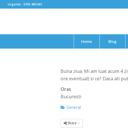
Urgente : 0765 484 061
Home
Blog
Buna ziua. Mi am luat acum 4 zi
ore eventual) si ce? Daca ati pu
Oras
Bucuresti
General
Share