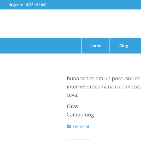
Urgente : 0765 484 061
Home
Blog
buna seara! am un porcusor de 
internet si seamana cu o micoza.
ceva.
Oras
Campulung
General