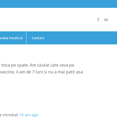
reaba medicul
Contact
 mica pe spate. Am căutat cate ceva pe
ccine, il am de 7 luni si nu a mai patit asa
a intrebat
10 ani ago