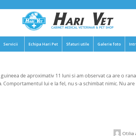
Servicii
Echipa Hari Pet
Sfaturi utile
Galerie foto
Int
guineea de aproximativ 11 luni si am observat ca are o rana
 Comportamentul lui e la fel, nu s-a schimbat nimic. Nu are va
Otilia