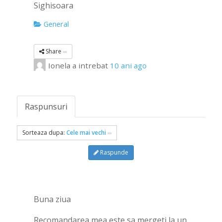
Sighisoara
General
Share
Ionela
a intrebat
10 ani ago
Raspunsuri
Sorteaza dupa:
Cele mai vechi
Raspunde
Buna ziua
Recomandarea mea este sa mergeti la un