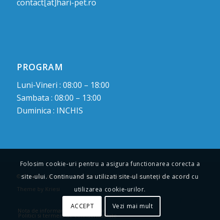
contact[at]hari-pet.ro
PROGRAM
Luni-Vineri : 08:00 – 18:00
Sambata : 08:00 – 13:00
Duminica : INCHIS
Folosim cookie-uri pentru a asigura functionarea corecta a
site-ului. Continuand sa utilizati site-ul sunteți de acord cu
© Drepturi de autor -
Hari Pet : Cabinet medical veterinar
-
Enfold
utilizarea cookie-urilor.
Theme by Kriesi
ACCEPT
Vezi mai mult
Nota de informare privind cookie
Politici si termeni de confidentialitate