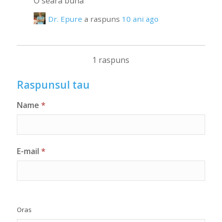
O seara buna
Dr. Epure
a raspuns
10 ani ago
1 raspuns
Raspunsul tau
Name
*
E-mail
*
Oras