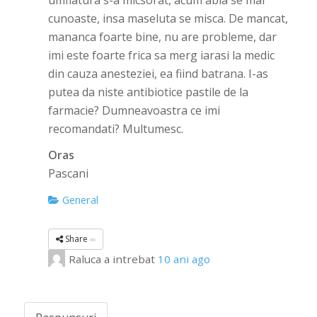
umflatura s-a micsorat, acum abia se mai
cunoaste, insa maseluta se misca. De mancat,
mananca foarte bine, nu are probleme, dar
imi este foarte frica sa merg iarasi la medic
din cauza anesteziei, ea fiind batrana. I-as
putea da niste antibiotice pastile de la
farmacie? Dumneavoastra ce imi
recomandati? Multumesc.
Oras
Pascani
General
Share
Raluca
a intrebat
10 ani ago