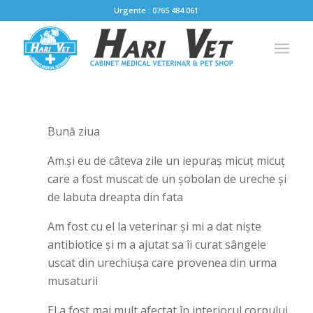
Urgente : 0765 484 061
Bună ziua
Am.și eu de câteva zile un iepuraș micuț micuț
care a fost muscat de un șobolan de ureche și
de labuta dreapta din fata
Am fost cu el la veterinar și mi a dat niște
antibiotice și m a ajutat sa îi curat sângele
uscat din urechiușa care provenea din urma
musaturii
El a fost mai mult afectat în interiorul corpului