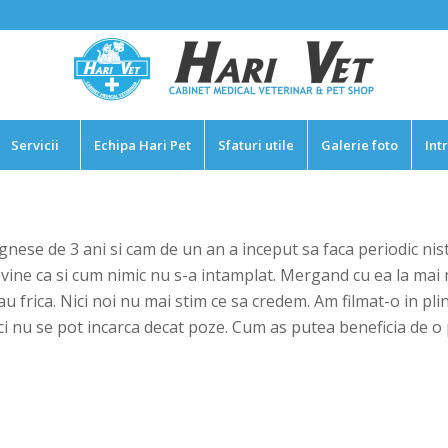
Servicii
Echipa Hari Pet
Sfaturi utile
Galerie foto
Int
ese de 3 ani si cam de un an a inceput sa faca periodic nist
vine ca si cum nimic nu s-a intamplat. Mergand cu ea la mai m
au frica. Nici noi nu mai stim ce sa credem. Am filmat-o in plin
aici nu se pot incarca decat poze. Cum as putea beneficia d