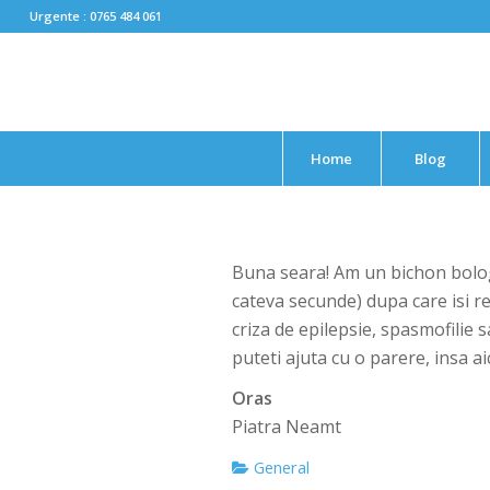
Urgente : 0765 484 061
Home
Blog
Buna seara! Am un bichon bologn
cateva secunde) dupa care isi re
criza de epilepsie, spasmofilie s
puteti ajuta cu o parere, insa 
Oras
Piatra Neamt
General