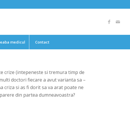
reaba medicul
Contact
e crize (intepeneste si tremura timp de
ulti doctori fiecare a avut varianta sa –
a criza si as fi dorit sa va arat poate ne
e o parere din partea dumneavoastra?