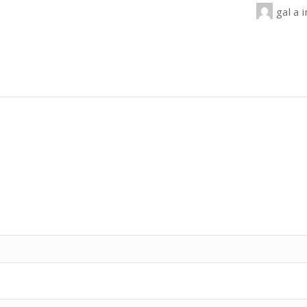
gal
a i