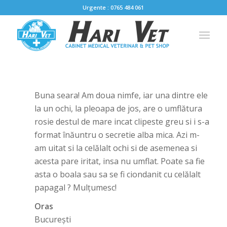
Urgente : 0765 484 061
Buna seara! Am doua nimfe, iar una dintre ele
la un ochi, la pleoapa de jos, are o umflătura
rosie destul de mare incat clipeste greu si i s-a
format înăuntru o secretie alba mica. Azi m-
am uitat si la celălalt ochi si de asemenea si
acesta pare iritat, insa nu umflat. Poate sa fie
asta o boala sau sa se fi ciondanit cu celălalt
papagal ? Mulțumesc!
Oras
București