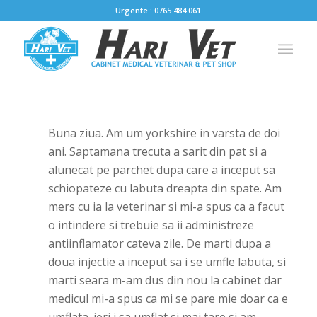
Urgente : 0765 484 061
Buna ziua. Am um yorkshire in varsta de doi
ani. Saptamana trecuta a sarit din pat si a
alunecat pe parchet dupa care a inceput sa
schiopateze cu labuta dreapta din spate. Am
mers cu ia la veterinar si mi-a spus ca a facut
o intindere si trebuie sa ii administreze
antiinflamator cateva zile. De marti dupa a
doua injectie a inceput sa i se umfle labuta, si
marti seara m-am dus din nou la cabinet dar
medicul mi-a spus ca mi se pare mie doar ca e