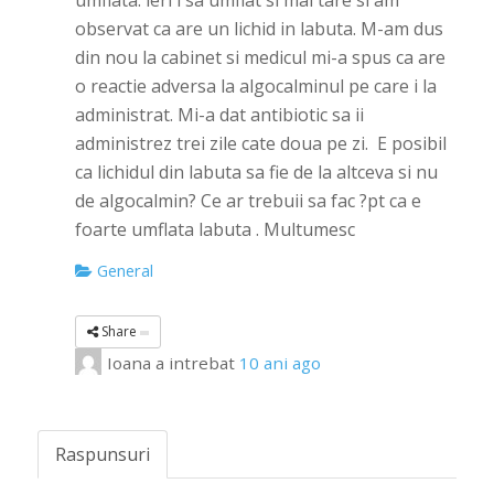
umflata. ieri i sa umflat si mai tare si am
observat ca are un lichid in labuta. M-am dus
din nou la cabinet si medicul mi-a spus ca are
o reactie adversa la algocalminul pe care i la
administrat. Mi-a dat antibiotic sa ii
administrez trei zile cate doua pe zi. E posibil
ca lichidul din labuta sa fie de la altceva si nu
de algocalmin? Ce ar trebuii sa fac ?pt ca e
foarte umflata labuta . Multumesc
General
Share
Ioana
a intrebat
10 ani ago
Raspunsuri