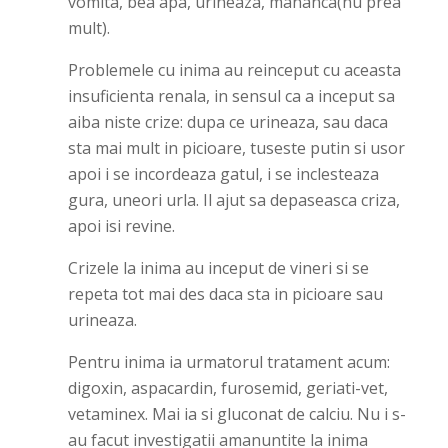
vomita, bea apa, urineaza, mananca(nu prea
mult).
Problemele cu inima au reinceput cu aceasta
insuficienta renala, in sensul ca a inceput sa
aiba niste crize: dupa ce urineaza, sau daca
sta mai mult in picioare, tuseste putin si usor
apoi i se incordeaza gatul, i se inclesteaza
gura, uneori urla. Il ajut sa depaseasca criza,
apoi isi revine.
Crizele la inima au inceput de vineri si se
repeta tot mai des daca sta in picioare sau
urineaza.
Pentru inima ia urmatorul tratament acum:
digoxin, aspacardin, furosemid, geriati-vet,
vetaminex. Mai ia si gluconat de calciu. Nu i s-
au facut investigatii amanuntite la inima