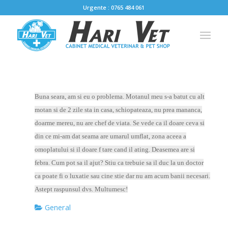
Urgente : 0765 484 061
Buna seara, am si eu o problema. Motanul meu s-a batut cu alt
motan si de 2 zile sta in casa, schiopateaza, nu prea mananca,
doarme mereu, nu are chef de viata. Se vede ca il doare ceva si
din ce mi-am dat seama are umarul umflat, zona aceea a
omoplatului si il doare f tare cand il ating. Deasemea are si
febra. Cum pot sa il ajut? Stiu ca trebuie sa il duc la un doctor
ca poate fi o luxatie sau cine stie dar nu am acum banii necesari.
Astept raspunsul dvs. Multumesc!
General