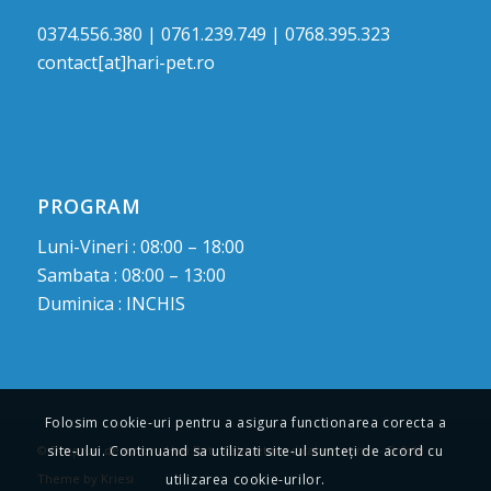
0374.556.380 | 0761.239.749 | 0768.395.323
contact[at]hari-pet.ro
PROGRAM
Luni-Vineri : 08:00 – 18:00
Sambata : 08:00 – 13:00
Duminica : INCHIS
Folosim cookie-uri pentru a asigura functionarea corecta a
site-ului. Continuand sa utilizati site-ul sunteți de acord cu
© Drepturi de autor -
Hari Pet : Cabinet medical veterinar
-
Enfold
utilizarea cookie-urilor.
Theme by Kriesi