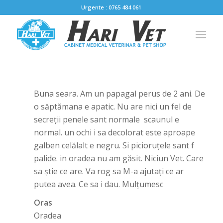
Urgente : 0765 484 061
Buna seara. Am un papagal perus de 2 ani. De
o săptămana e apatic. Nu are nici un fel de
secreții penele sant normale scaunul e
normal. un ochi i sa decolorat este aproape
galben celălalt e negru. Si picioruțele sant f
palide. in oradea nu am găsit. Niciun Vet. Care
sa știe ce are. Va rog sa M-a ajutați ce ar
putea avea. Ce sa i dau. Mulțumesc
Oras
Oradea