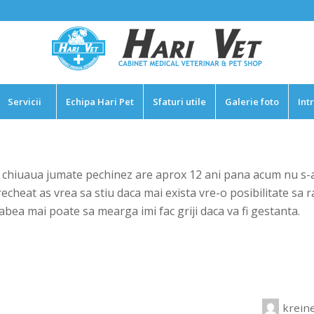
Servicii
Echipa Hari Pet
Sfaturi utile
Galerie foto
Int
chiuaua jumate pechinez are aprox 12 ani pana acum nu s-a i
cheat as vrea sa stiu daca mai exista vre-o posibilitate sa
abea mai poate sa mearga imi fac griji daca va fi gestanta.
krein