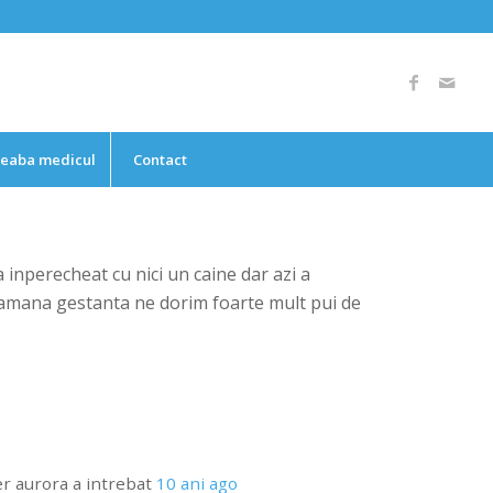
reaba medicul
Contact
nperecheat cu nici un caine dar azi a
 ramana gestanta ne dorim foarte mult pui de
er aurora
a intrebat
10 ani ago