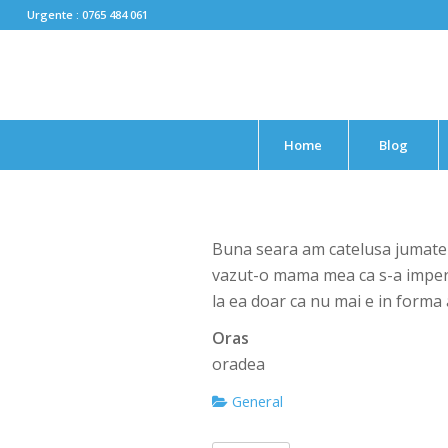
Urgente : 0765 484 061
Home
Blog
Buna seara am catelusa jumate 
vazut-o mama mea ca s-a impere
la ea doar ca nu mai e in forma 
Oras
oradea
General