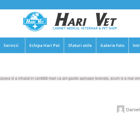
Servicii
Echipa Hari Pet
Sfaturi utile
Galerie foto
Int
opsea si a inhalat in cantităti mari ca am gasito aproape lesinata, acum si a mai venit
Danie