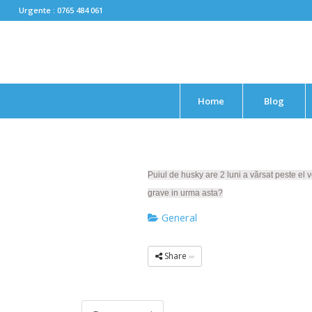
Urgente : 0765 484 061
Home
Blog
Puiul de husky are 2 luni a vărsat peste el v
grave in urma asta?
General
Share