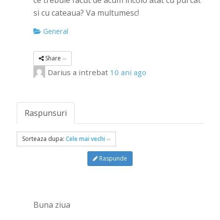
ce trebuie facut de acum incolo atat cu pui cat
si cu cateaua? Va multumesc!
General
Share
Darius
a intrebat
10 ani ago
Raspunsuri
Sorteaza dupa:
Cele mai vechi
Raspunde
Buna ziua