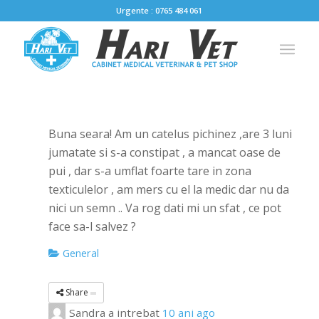
Urgente : 0765 484 061
Buna seara! Am un catelus pichinez ,are 3 luni
jumatate si s-a constipat , a mancat oase de
pui , dar s-a umflat foarte tare in zona
texticulelor , am mers cu el la medic dar nu da
nici un semn .. Va rog dati mi un sfat , ce pot
face sa-l salvez ?
General
Share
Sandra
a intrebat
10 ani ago