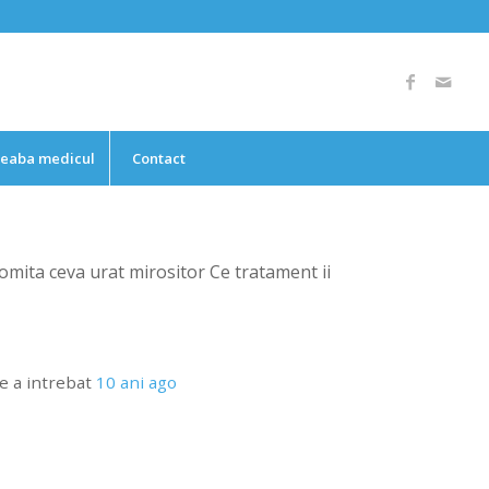
reaba medicul
Contact
omita ceva urat mirositor Ce tratament ii
e
a intrebat
10 ani ago