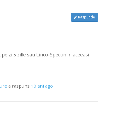
Raspunde
 pe zi 5 zille sau Linco-Spectin in aceeasi
pure
a raspuns
10 ani ago