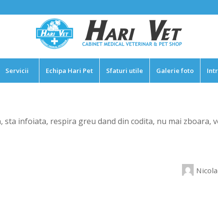
Servicii
Echipa Hari Pet
Sfaturi utile
Galerie foto
Int
sta infoiata, respira greu dand din codita, nu mai zboara, v
Nicola