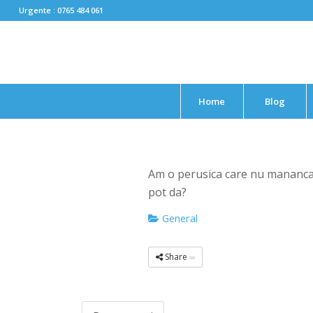
Urgente : 0765 484 061
Home
Blog
Am o perusica care nu mananca, 
pot da?
General
Share