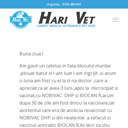
Urgente : 0765 484 061
Buna ziua !
Am gasit un catelus in fata blocului murdar
,plouat batut si l-am luat l-am ingrijit ,si acum
o luna am fost cu el la d-na doctor ,care a
apreciat ca ar avea 3 luni ,apoi la microcipat si
vacinat,cu NOBIVAC DHP si BIOCAN R,acum
dupa 30 de zile am fost dinou la vaccinare,iar
asistentul care era de acolo,la revaccinat cu
NOBIVAC DHP si din neatentie a refacut si
vaccinul antirabic BIOCAN R.As dori sa stiu