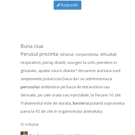
Raspunde
Buna ziua
Perusul prezinta :
stranut, conjunctivita, dificultati
respiratorii, penaj zbarlit, scurgeri la ochi, pierdere in
greutate, apatie sau/si diaree? deoarece acestea sunt
simptomele psitacozei.Daca da
I se administreaza
perusului
antibiotice pe baza de tetraciclina sau
derivate, pe cale orala sau injectabile, la fiecare 10 zile.
Tratamentul este de durata,
bacteria
putand supravietui
pana la 45 de zile in organismului animalului.
O zi buna