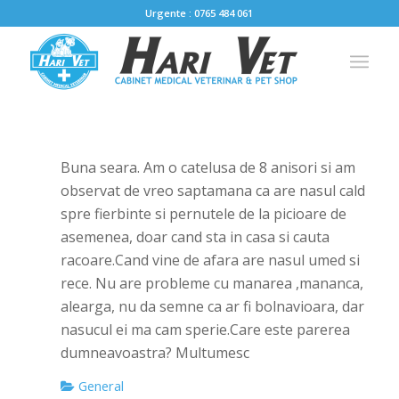
Urgente : 0765 484 061
Buna seara. Am o catelusa de 8 anisori si am
observat de vreo saptamana ca are nasul cald
spre fierbinte si pernutele de la picioare de
asemenea, doar cand sta in casa si cauta
racoare.Cand vine de afara are nasul umed si
rece. Nu are probleme cu manarea ,mananca,
alearga, nu da semne ca ar fi bolnavioara, dar
nasucul ei ma cam sperie.Care este parerea
dumneavoastra? Multumesc
General