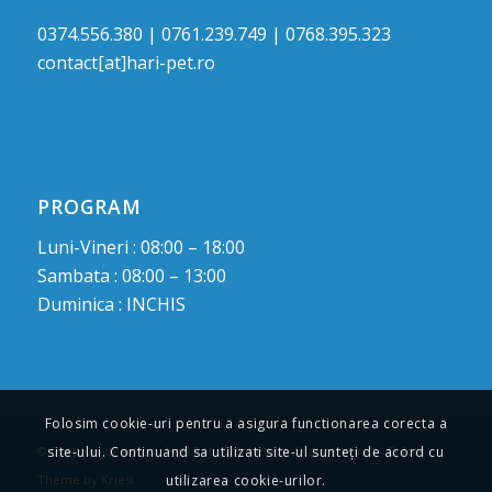
0374.556.380 | 0761.239.749 | 0768.395.323
contact[at]hari-pet.ro
PROGRAM
Luni-Vineri : 08:00 – 18:00
Sambata : 08:00 – 13:00
Duminica : INCHIS
Folosim cookie-uri pentru a asigura functionarea corecta a
site-ului. Continuand sa utilizati site-ul sunteți de acord cu
© Drepturi de autor -
Hari Pet : Cabinet medical veterinar
-
Enfold
utilizarea cookie-urilor.
Theme by Kriesi