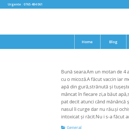
Urgente : 0765 484 061
Home
Blog
Bună seara.Am un motan de 4 ani
cu o micoză.A făcut vaccin iar me
apă din gură,strănută și tușește.
mâncat în fiecare zi,a băut apă,
pat decit atunci când mănâncă și
nasul îi curge dar nu rău.și och
intoxicat și răcit.Nu i s-a făcut
General