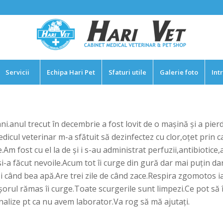
Servicii
Echipa Hari Pet
Sfaturi utile
Galerie foto
Int
.anul trecut în decembrie a fost lovit de o mașină și a pier
dicul veterinar m-a sfătuit să dezinfectez cu clor,oțet prin ca
Am fost cu el la de și i s-au administrat perfuzii,antibiotice,
si-a făcut nevoile.Acum tot îi curge din gură dar mai puțin da
 când bea apă.Are trei zile de când zace.Respira zgomotos iar
ișorul rămas îi curge.Toate scurgerile sunt limpezi.Ce pot să î
 analize pt ca nu avem laborator.Va rog să mă ajutați.