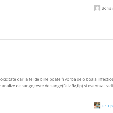
Boris
toxicitate dar la fel de bine poate fi vorba de o boala infecti
: analize de sange,teste de sange(Felv,fiv,fip) si eventual r
Dr. E