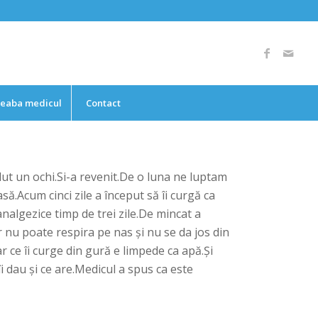
reaba medicul
Contact
dut un ochi.Si-a revenit.De o luna ne luptam
să.Acum cinci zile a început să îi curgă ca
analgezice timp de trei zile.De mincat a
r nu poate respira pe nas și nu se da jos din
 ce îi curge din gură e limpede ca apă.Și
i dau și ce are.Medicul a spus ca este