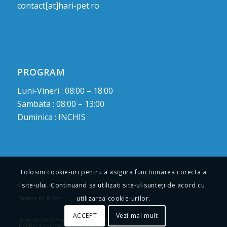
contact[at]hari-pet.ro
PROGRAM
Luni-Vineri : 08:00 – 18:00
Sambata : 08:00 – 13:00
Duminica : INCHIS
Folosim cookie-uri pentru a asigura functionarea corecta a
site-ului. Continuand sa utilizati site-ul sunteți de acord cu
© Drepturi de autor -
Hari Pet : Cabinet medical veterinar
-
Enfold
utilizarea cookie-urilor.
Theme by Kriesi
ACCEPT
Vezi mai mult
Nota de informare privind cookie
Politici si termeni de confidentialitate