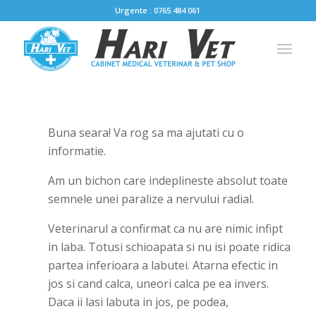
Urgente : 0765 484 061
Buna seara! Va rog sa ma ajutati cu o
informatie.
Am un bichon care indeplineste absolut toate
semnele unei paralize a nervului radial.
Veterinarul a confirmat ca nu are nimic infipt
in laba. Totusi schioapata si nu isi poate ridica
partea inferioara a labutei. Atarna efectic in
jos si cand calca, uneori calca pe ea invers.
Daca ii lasi labuta in jos, pe podea,