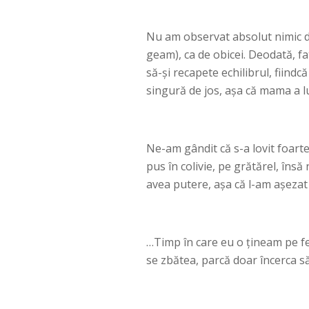
Nu am observat absolut nimic di
geam), ca de obicei. Deodată, fa
să-şi recapete echilibrul, fiind
singură de jos, aşa că mama a lu
Ne-am gândit că s-a lovit foart
pus în colivie, pe grătărel, însă
avea putere, aşa că l-am aşezat 
…Timp în care eu o ţineam pe fe
se zbătea, parcă doar încerca să 