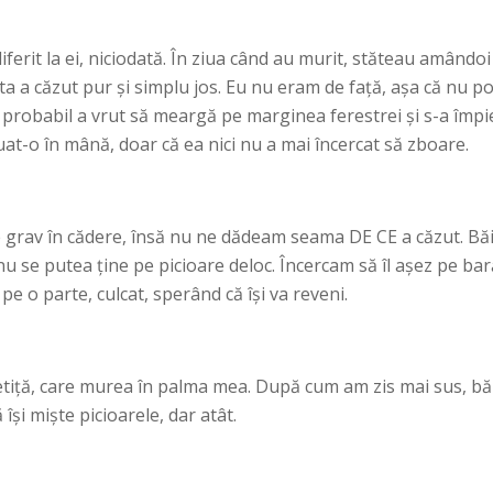
ferit la ei, niciodată. În ziua când au murit, stăteau amândo
ta a căzut pur şi simplu jos. Eu nu eram de faţă, aşa că nu p
că probabil a vrut să meargă pe marginea ferestrei şi s-a împie
at-o în mână, doar că ea nici nu a mai încercat să zboare.
e grav în cădere, însă nu ne dădeam seama DE CE a căzut. Bă
 nu se putea ţine pe picioare deloc. Încercam să îl aşez pe bar
pe o parte, culcat, sperând că îşi va reveni.
tiţă, care murea în palma mea. După cum am zis mai sus, băie
îşi mişte picioarele, dar atât.