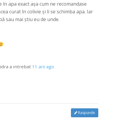
ine în apa exact aşa cum ne recomandase
cea curat în colivie şi li se schimba apa. Iar
ă sau mai ştiu eu de unde.
ndra
a intrebat
11 ani ago
Raspunde