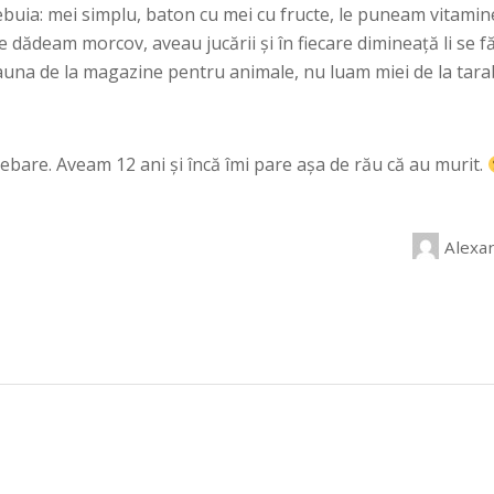
rebuia: mei simplu, baton cu mei cu fructe, le puneam vitam
le dădeam morcov, aveau jucării şi în fiecare dimineaţă li se fă
a de la magazine pentru animale, nu luam miei de la tarab
rebare. Aveam 12 ani şi încă îmi pare aşa de rău că au murit.
Alexa