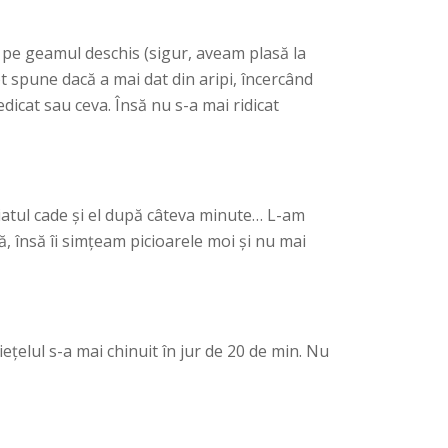
i pe geamul deschis (sigur, aveam plasă la
ot spune dacă a mai dat din aripi, încercând
dicat sau ceva. Însă nu s-a mai ridicat
iatul cade şi el după câteva minute… L-am
ă, însă îi simţeam picioarele moi şi nu mai
ţelul s-a mai chinuit în jur de 20 de min. Nu