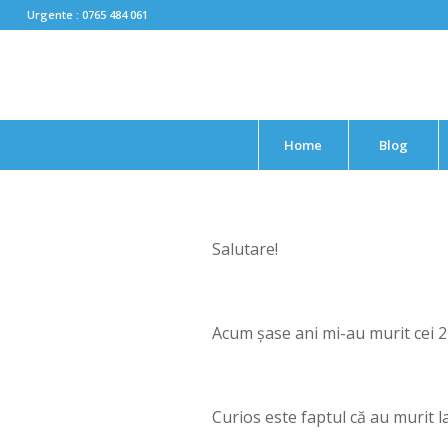
Urgente : 0765 484 061
Home
Blog
Salutare!
Acum şase ani mi-au murit cei 2 
Curios este faptul că au murit l