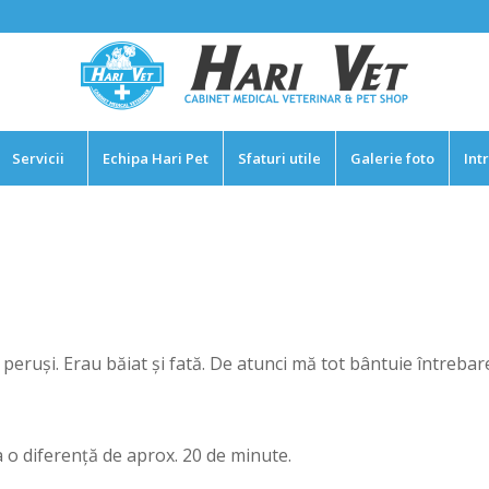
Servicii
Echipa Hari Pet
Sfaturi utile
Galerie foto
Int
peruşi. Erau băiat şi fată. De atunci mă tot bântuie întrebar
a o diferenţă de aprox. 20 de minute.