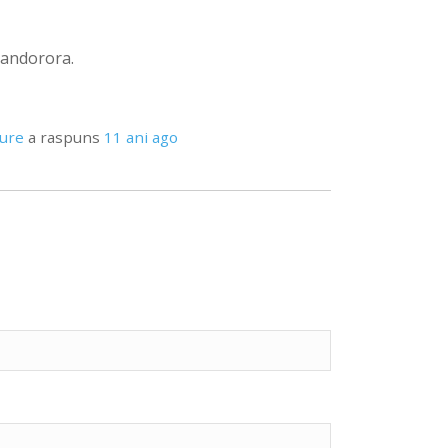
mandorora.
pure
a raspuns
11 ani ago