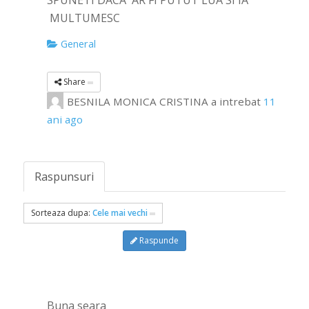
SPUNETI DACA AR FI PUTUT LUA SI IA
MULTUMESC
General
Share
BESNILA MONICA CRISTINA
a intrebat
11
ani ago
Raspunsuri
Sorteaza dupa:
Cele mai vechi
Raspunde
Buna seara