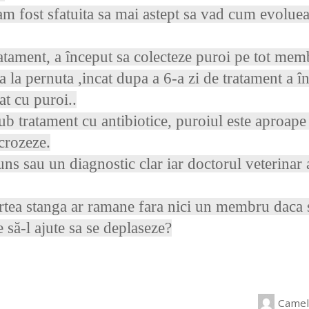
 am fost sfatuita sa mai astept sa vad cum evolu
atament, a început sa colecteze puroi pe tot memb
na la pernuta ,incat dupa a 6-a zi de tratament a î
at cu puroi..
sub tratament cu antibiotice, puroiul este aproape 
ecrozeze.
uns sau un diagnostic clar iar doctorul veterin
artea stanga ar ramane fara nici un membru daca 
 să-l ajute sa se deplaseze?
Camel