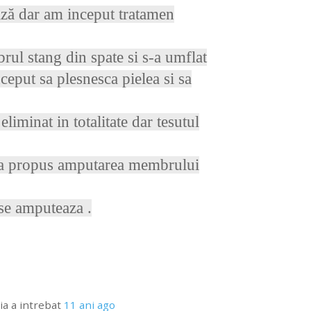
ează dar am inceput tratamen
rul stang din spate si s-a umflat
nceput sa plesnesca pielea si sa
eliminat in totalitate dar tesutul
ar a propus amputarea membrului
se amputeaza .
ia
a intrebat
11 ani ago