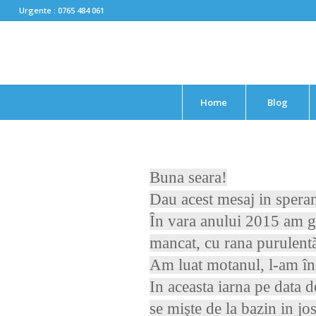
Urgente : 0765 484 061
Home
Blog
Buna seara!
Dau acest mesaj in speran
În vara anului 2015 am ga
mancat, cu rana purulentă
Am luat motanul, l-am îng
In aceasta iarna pe data 
se mişte de la bazin in jos