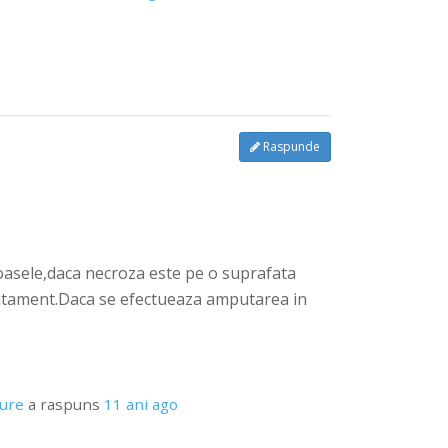
Raspunde
i oasele,daca necroza este pe o suprafata
tratament.Daca se efectueaza amputarea in
pure
a raspuns
11 ani ago