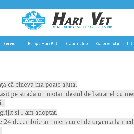
Servicii
Echipa Hari Pet
Sfaturi utile
Galerie foto
Int
ţa că cineva ma poate ajuta.
sit pe strada un motan destul de batranel cu me
..
rijit si l-am adoptat.
de 24 decembrie am mers cu el de urgenta la medi
.