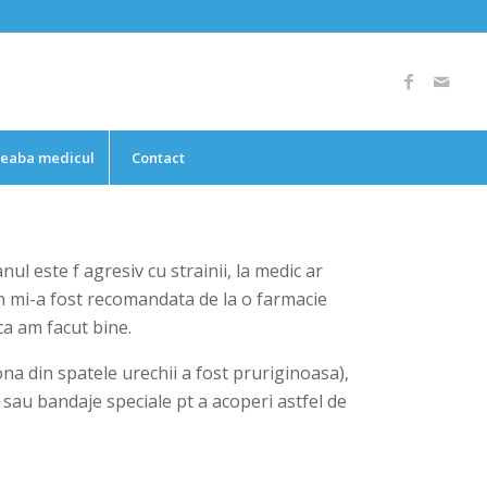
reaba medicul
Contact
l este f agresiv cu strainii, la medic ar
an mi-a fost recomandata de la o farmacie
ca am facut bine.
ona din spatele urechii a fost pruriginoasa),
 sau bandaje speciale pt a acoperi astfel de