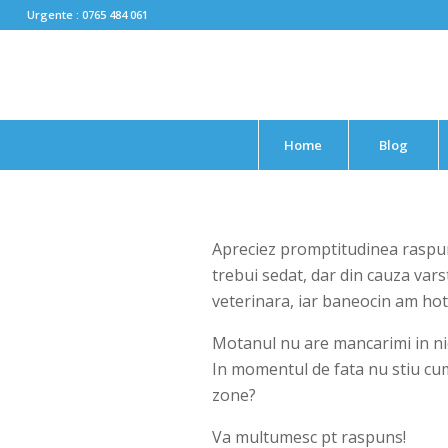
Urgente : 0765 484 061
Home
Blog
Apreciez promptitudinea raspunsu
trebui sedat, dar din cauza var
veterinara, iar baneocin am hota
Motanul nu are mancarimi in nici
In momentul de fata nu stiu cum 
zone?
Va multumesc pt raspuns!