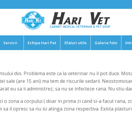
Servicii
Echipa Hari Pet
Sfaturi utile
Galerie foto
Int
lui dvs. Problema este ca la veterinar nu il pot duce. Motanu
stei sale (are 15 ani) ma tem de riscurile sedarii. Neostomos
rat eu sa ii administrez, sa nu se infecteze rana. Nu stiu da
 o zona a corpului ( doar in prima zi cand si-a facut rana, z
sa il opresc sa nu isi atinga zona respectiva. Exista plasturi