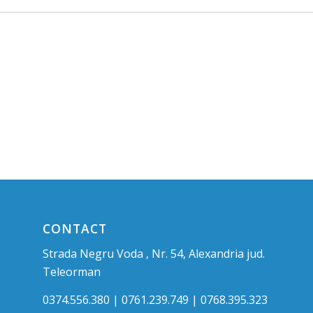
CONTACT
Strada Negru Voda , Nr. 54, Alexandria jud.
Teleorman
0374.556.380 | 0761.239.749 | 0768.395.323