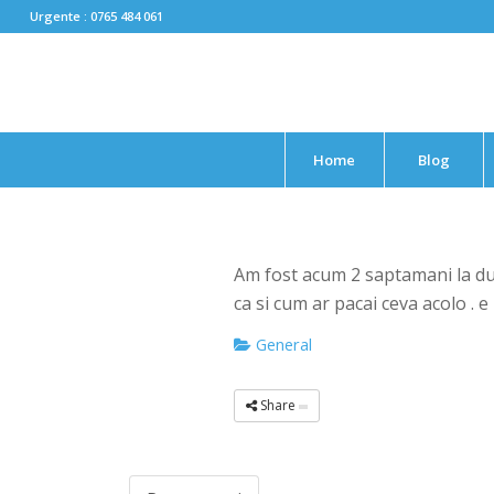
Urgente : 0765 484 061
Home
Blog
Am fost acum 2 saptamani la du
ca si cum ar pacai ceva acolo . e
General
Share