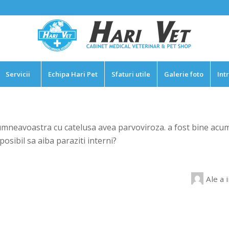
Servicii
Echipa Hari Pet
Sfaturi utile
Galerie foto
Int
mneavoastra cu catelusa avea parvoviroza. a fost bine acum
 posibil sa aiba paraziti interni?
Ale
a 