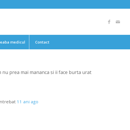
reaba medicul
Contact
 nu prea mai mananca si ii face burta urat
intrebat
11 ani ago