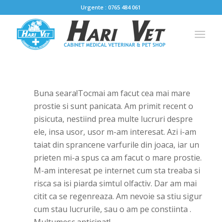
Urgente : 0765 484 061
Buna seara!Tocmai am facut cea mai mare
prostie si sunt panicata. Am primit recent o
pisicuta, nestiind prea multe lucruri despre
ele, insa usor, usor m-am interesat. Azi i-am
taiat din sprancene varfurile din joaca, iar un
prieten mi-a spus ca am facut o mare prostie.
M-am interesat pe internet cum sta treaba si
risca sa isi piarda simtul olfactiv. Dar am mai
citit ca se regenreaza. Am nevoie sa stiu sigur
cum stau lucrurile, sau o am pe constiinta
.