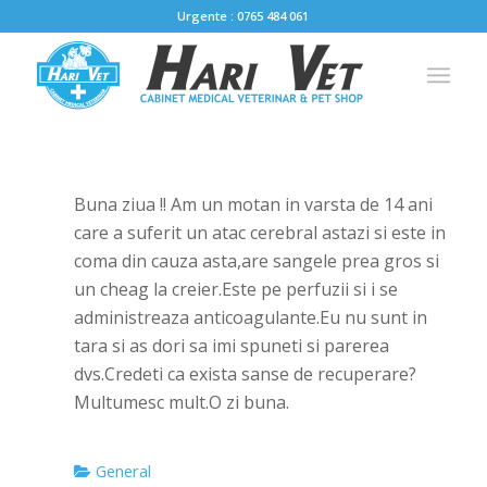
Urgente : 0765 484 061
Buna ziua !! Am un motan in varsta de 14 ani
care a suferit un atac cerebral astazi si este in
coma din cauza asta,are sangele prea gros si
un cheag la creier.Este pe perfuzii si i se
administreaza anticoagulante.Eu nu sunt in
tara si as dori sa imi spuneti si parerea
dvs.Credeti ca exista sanse de recuperare?
Multumesc mult.O zi buna.
General