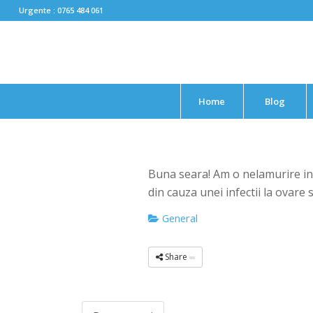
Urgente : 0765 484 061
Home
Blog
Buna seara! Am o nelamurire in 
din cauza unei infectii la ovare 
General
Share