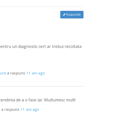
Raspunde
pentru un diagnostic cert ar trebui recoltata
pure
a raspuns
11 ani ago
endinta de a o face iar. Multumesc mult!
a
a raspuns
11 ani ago