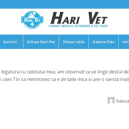
Servicii
Echipa Hari Pet
Sfaturi utile
Galerie foto
Int
legatura cu catelusa mea, am observat ca se linge destul de d
si uter.Tin sa mentionez ca e de talie mica si are o varsta in
Raluc