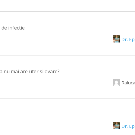
de infectie
Dr. E
a nu mai are uter si ovare?
Raluc
Dr. E