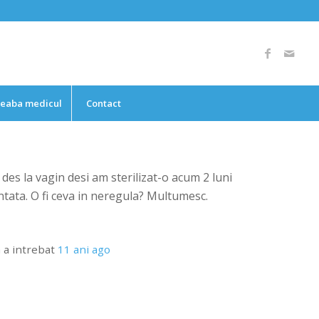
reaba medicul
Contact
es la vagin desi am sterilizat-o acum 2 luni
aintata. O fi ceva in neregula? Multumesc.
a
a intrebat
11 ani ago