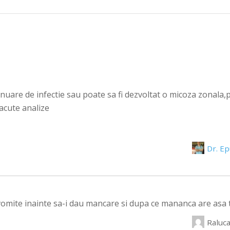
tinuare de infectie sau poate sa fi dezvoltat o micoza zonala,
facute analize
Dr. E
vomite inainte sa-i dau mancare si dupa ce mananca are asa t
Raluc