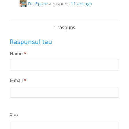
Dr. Epure
a raspuns
11 ani ago
1 raspuns
Raspunsul tau
Name
*
E-mail
*
Oras