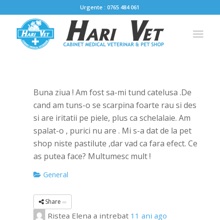
Urgente : 0765 484 061
Buna ziua ! Am fost sa-mi tund catelusa .De
cand am tuns-o se scarpina foarte rau si des
si are iritatii pe piele, plus ca schelalaie. Am
spalat-o , purici nu are . Mi s-a dat de la pet
shop niste pastilute ,dar vad ca fara efect. Ce
as putea face? Multumesc mult !
General
Share
Ristea Elena
a intrebat
11 ani ago