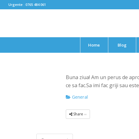
Urgente : 0765 484 061
Home
Blog
Buna ziua! Am un perus de apro
ce sa fac.Sa imi fac griji sau est
General
Share