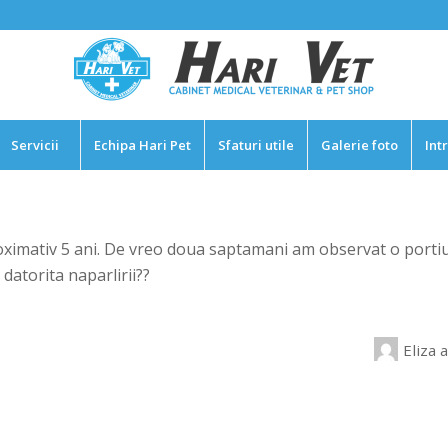
Servicii
Echipa Hari Pet
Sfaturi utile
Galerie foto
Int
ximativ 5 ani. De vreo doua saptamani am observat o portiun
e datorita naparlirii??
Eliza
a