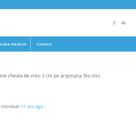
reaba medicul
Contact
e cheala de vreo 2 cm pe aripioara. Nu stiu
 intrebat
11 ani ago