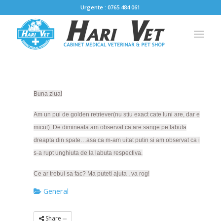
Urgente : 0765 484 061
Buna ziua!
Am un pui de golden retriever(nu stiu exact cate luni are, dar e
micut). De dimineata am observat ca are sange pe labuta
dreapta din spate…asa ca m-am uitat putin si am observat ca i
s-a rupt unghiuta de la labuta respectiva.
Ce ar trebui sa fac? Ma puteti ajuta , va rog!
General
Share