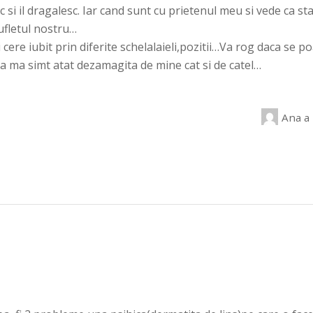
esc si il dragalesc. Iar cand sunt cu prietenul meu si vede ca 
sufletul nostru…
i cere iubit prin diferite schelalaieli,pozitii…Va rog daca se 
a ma simt atat dezamagita de mine cat si de catel…
Ana
a 