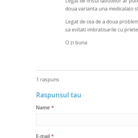
Legat de linsul labutelor ar put
doua varianta una medicala(o sta
Legat de cea de a doua problema 
sa evitati imbratisarile cu priet
O zi buna
1 raspuns
Raspunsul tau
Name
*
E-mail
*