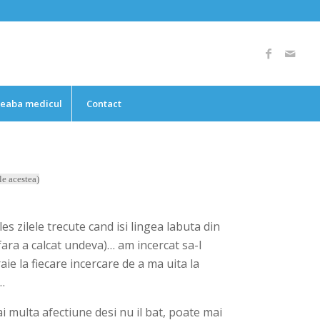
reaba medicul
Contact
le acestea)
s zilele trecute cand isi lingea labuta din
ara a calcat undeva)… am incercat sa-l
aie la fiecare incercare de a ma uita la
…
mai multa afectiune desi nu il bat, poate mai