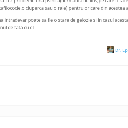
ea fi 2 probleme una psihica(dermatita de lins)pe care o face d
filococie,o ciuperca sau o raie),pentru oricare din acestea 
intradevar poate sa fie o stare de gelozie si in cazul acesta 
enul de fata cu el
Dr. E