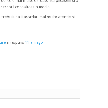
e cele mai multe ori datorita plictiselii si a
ar trebui consultat un medic.
trebuie sa ii acordati mai multa atentie si
pure
a raspuns
11 ani ago