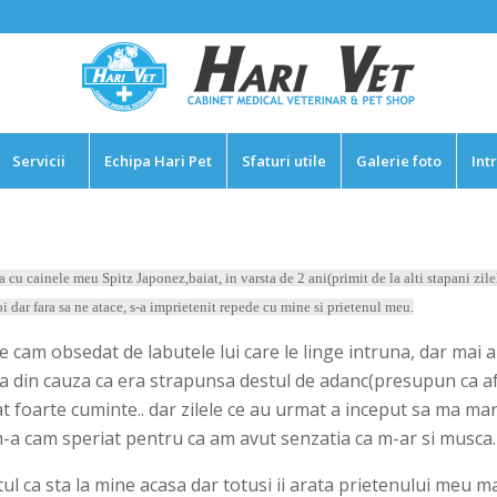
Servicii
Echipa Hari Pet
Sfaturi utile
Galerie foto
Int
cu cainele meu Spitz Japonez,baiat, in varsta de 2 ani(primit de la alti stapani zile
oi dar fara sa ne atace, s-a imprietenit repede cu mine si prietenul meu.
 cam obsedat de labutele lui care le linge intruna, dar mai ale
ra din cauza ca era strapunsa destul de adanc(presupun ca af
at foarte cuminte.. dar zilele ce au urmat a inceput sa ma mar
m-a cam speriat pentru ca am avut senzatia ca m-ar si musca
aptul ca sta la mine acasa dar totusi ii arata prietenului meu 