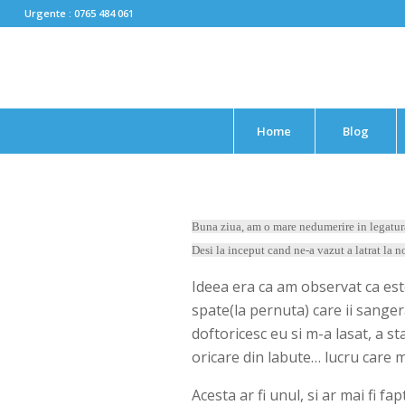
Urgente : 0765 484 061
Home
Blog
Buna ziua, am o mare nedumerire in legatura 
Desi la inceput cand ne-a vazut a latrat la n
Ideea era ca am observat ca este
spate(la pernuta) care ii sange
doftoricesc eu si m-a lasat, a st
oricare din labute… lucru care 
Acesta ar fi unul, si ar mai fi f