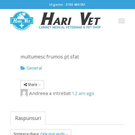
Urgente : 0765 484 061
multumesc frumos pt sfat
General
Share
Andreea
a intrebat
12 ani ago
Raspunsuri
Sorteaza dupa:
Cele mai vechi